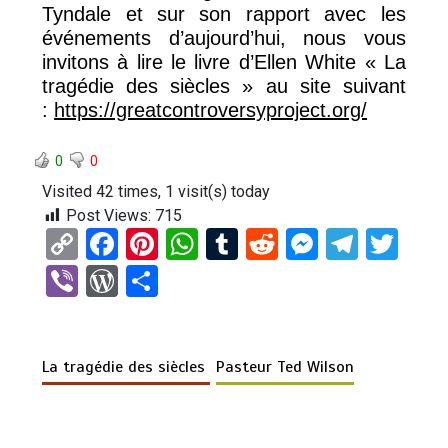
Tyndale et sur son rapport avec les
événements d’aujourd’hui, nous vous
invitons à lire le livre d’Ellen White « La
tragédie des siècles » au site suivant
:
https://greatcontroversyproject.org/
0
0
Visited 42 times, 1 visit(s) today
Post Views:
715
C
F
Pi
W
T
R
M
T
T
o
a
nt
h
u
e
es
el
wi
Vi
W
P
py
ce
er
at
m
d
se
e
tt
b
or
ar
Li
b
es
s
bl
di
n
gr
er
er
d
ta
n
o
t
A
r
t
g
a
La tragédie des siècles
Pasteur Ted Wilson
Pr
g
k
o
p
er
m
es
er
k
p
s