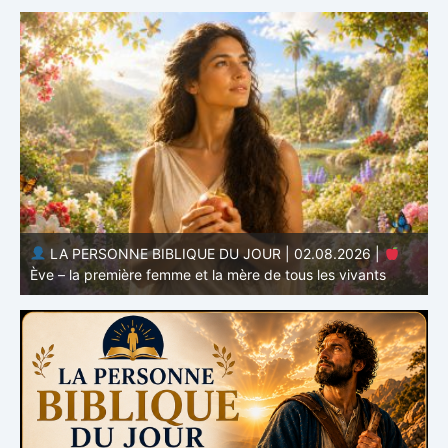
LA PERSONNE BIBLIQUE DU JOUR | 01.08.2026 |
Adam – le premier homme et le commencement de
l’humanité
H