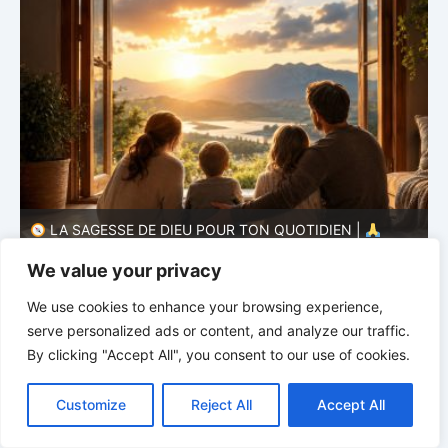
LA SAGESSE DE DIEU POUR TON QUOTIDIEN |
Thème 1 : La crainte du Seigneur |
1.4 Apprendre à
T
éviter le mal
l
We value your privacy
We use cookies to enhance your browsing experience,
serve personalized ads or content, and analyze our traffic.
By clicking "Accept All", you consent to our use of cookies.
C
F
P
W
T
R
M
T
T
V
o
a
i
h
u
e
e
e
w
i
Customize
Reject All
Accept All
p
c
n
a
m
d
s
l
i
b
r
P
y
e
t
t
b
d
s
e
t
e
a
L
b
e
s
l
i
e
g
t
r