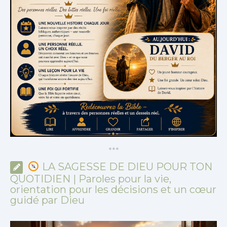
*
*
*
LA SAGESSE DE DIEU POUR TON
QUOTIDIEN | Paroles pour la vie,
orientation pour les décisions et un cœur
guidé par Dieu