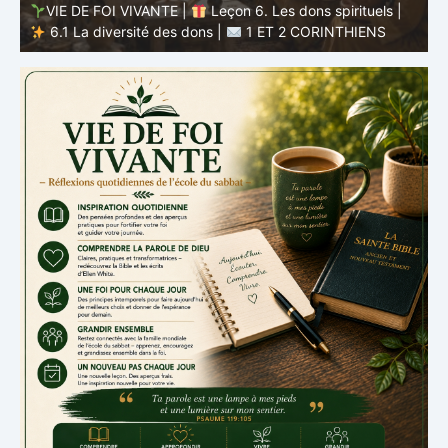
VIE DE FOI VIVANTE |
Leçon 5 : Tout pour la gloire de
Dieu |
5.6 Résumé |
1 ET 2 CORINTHIENS
D