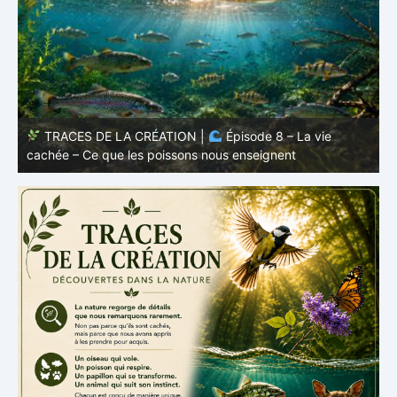
TRACES DE LA CRÉATION |
Épisode 7: La vie cachée
s
– Pourquoi les poissons restent des poissons
c