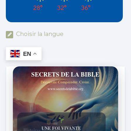
28°
32°
36°
Choisir la langue
EN
SECRETS DE LA BIBLE
Découvrir. Comprendre. Croire.
www.secretsdelabible.org
Histoires bibliques étonnantes