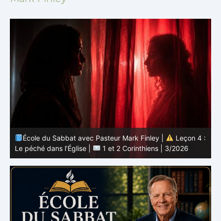
 :
École du Sabbat avec Pasteur Mark Finley |
Leçon 3 :
L’unité en Christ |
1 et 2 Corinthiens | 3/2026
L