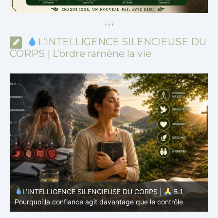
*
*
*
L’INTELLIGENCE SILENCIEUSE DU
CORPS | L’ordre ramène la vie
L’INTELLIGENCE SILENCIEUSE DU CORPS |
4.7
P
Pourquoi l’alimentation n’est qu’une partie du système
v