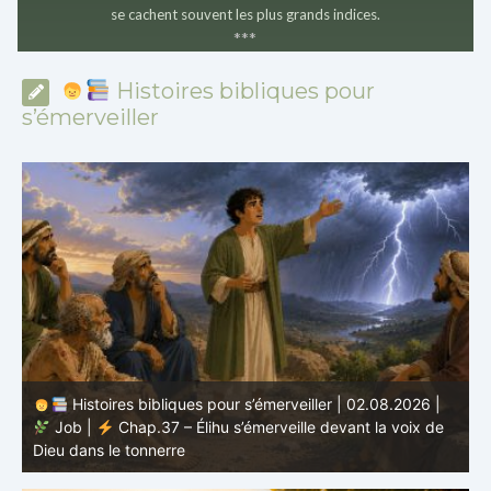
se cachent souvent les plus grands indices.
*
*
*
Histoires bibliques pour
s’émerveiller
Histoires bibliques pour s’émerveiller | 01.08.2026 |
Job |
Chap.36 – Élihu continue de parler de la
J
grandeur de Dieu
d