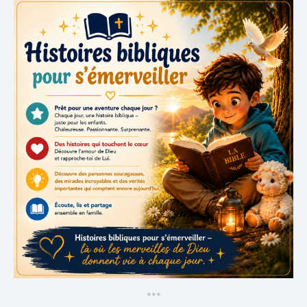
*
*
*