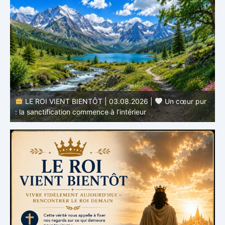
r
LE ROI VIENT BIENTÔT | 02.08.2026 |
Devenir
semblable au Christ : Une transformation de l’intérieur
q