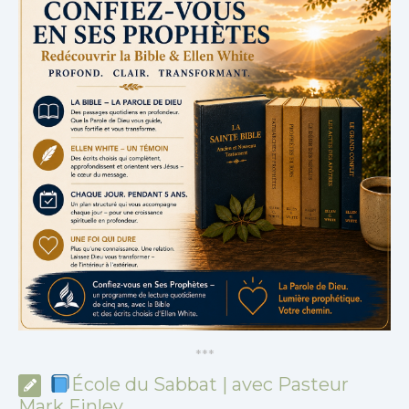
*
*
*
École du Sabbat | avec Pasteur
Mark Finley