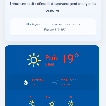
Même une petite étincelle d’espérance peut changer les
ténèbres.
« Ta parole est une lampe à mes pieds. »
— Psaume 119:105
19°
Paris
Clear
Humidity
Wind Speed
41%
6.5Km/h
FRI
SAT
SUN