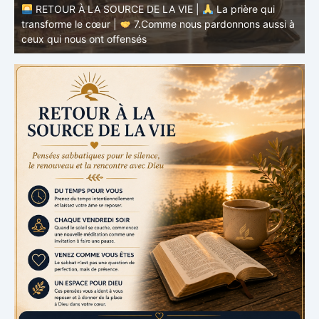
à
RETOUR À LA SOURCE DE LA VIE |
La prière qui
t
transforme le cœur |
6.Et pardonne-nous nos offenses
p