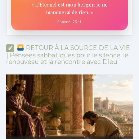
« L'Éternel est mon berger: je ne
manquerai de rien. »
Psaume 23:1
RETOUR À LA SOURCE DE LA VIE
| Pensées sabbatiques pour le silence, le
renouveau et la rencontre avec Dieu