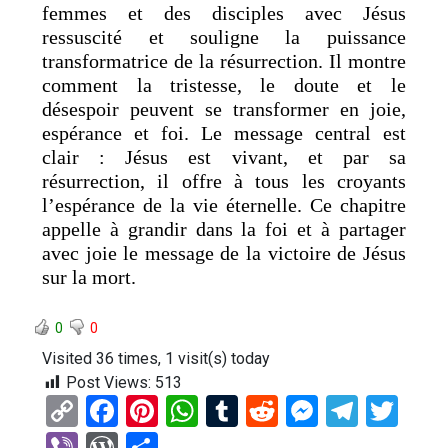
femmes et des disciples avec Jésus
ressuscité et souligne la puissance
transformatrice de la résurrection. Il montre
comment la tristesse, le doute et le
désespoir peuvent se transformer en joie,
espérance et foi. Le message central est
clair : Jésus est vivant, et par sa
résurrection, il offre à tous les croyants
l’espérance de la vie éternelle. Ce chapitre
appelle à grandir dans la foi et à partager
avec joie le message de la victoire de Jésus
sur la mort.
0
0
Visited 36 times, 1 visit(s) today
Post Views:
513
C
F
Pi
W
T
R
M
T
T
o
a
nt
h
u
e
es
el
wi
Vi
W
P