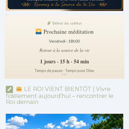
.
Début du sabbat
Prochaine méditation
Vendredi · 18h00
Retour à la source de la vie
1 jours · 15 h · 54 min
Temps de pause · Temps pour Dieu
*
*
*
LE ROI VIENT BIENTÔT | Vivre
fidèlement aujourd’hui – rencontrer le
Roi demain