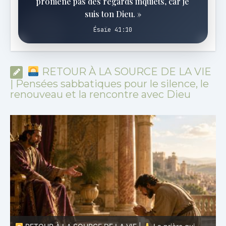
promène pas des regards inquiets, car je
suis ton Dieu. »
Ésaïe 41:10
RETOUR À LA SOURCE DE LA VIE
| Pensées sabbatiques pour le silence, le
renouveau et la rencontre avec Dieu