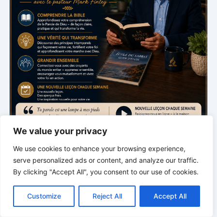
We value your privacy
We use cookies to enhance your browsing experience,
Étude biblique
serve personalized ads or content, and analyze our traffic.
École du Sabbat
By clicking "Accept All", you consent to our use of cookies.
C
F
P
W
T
R
M
T
T
V
avec le pasteur Mark Finley
o
a
i
h
u
e
e
e
w
i
Customize
Reject All
Accept All
p
c
n
a
m
d
s
l
i
b
r
P
Samedi · 20:00
y
e
t
t
b
d
s
e
t
e
a
L
b
e
s
l
i
e
g
t
r