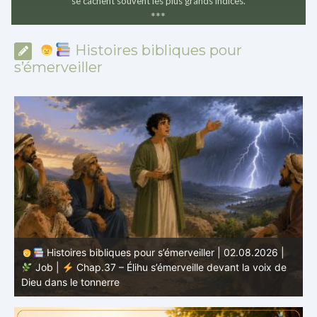
se cachent souvent les plus grands indices.
*
*
*
Histoires bibliques pour
s’émerveiller
Histoires bibliques pour s’émerveiller | 02.08.2026 |
Job |
Chap.37 – Élihu s’émerveille devant la voix de
te
Dieu dans le tonnerre
g