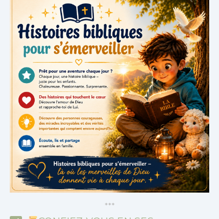
*
*
*