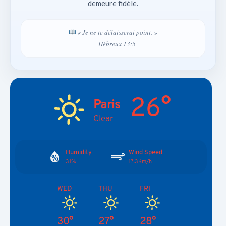
demeure fidèle.
« Je ne te délaisserai point. »
— Hébreux 13:5
26°
Paris
Clear
Humidity
Wind Speed
31%
17.3Km/h
WED
THU
FRI
30°
27°
28°