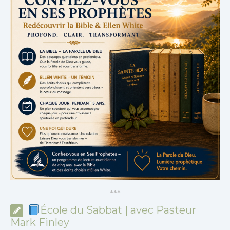
*
*
*
École du Sabbat | avec Pasteur
Mark Finley