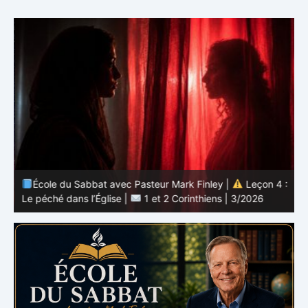
 :
École du Sabbat avec Pasteur Mark Finley |
Leçon 4 :
6
Le péché dans l’Église |
1 et 2 Corinthiens | 3/2026
L