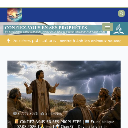
Aller
au
contenu
Des éclairages bibliques pour ceux qui
Secrets de la Bible
cherchent un chemin
Dernières publications
 montre à Job les animaux sauvages
LA SAGESSE DE DIEU PO
2 août 2026
5 minutes
CONFIEZ-VOUS EN SES PROPHÈTES |
Étude biblique
| 02.08.2026 |
Job |
Chap.37 – Devant la voix de