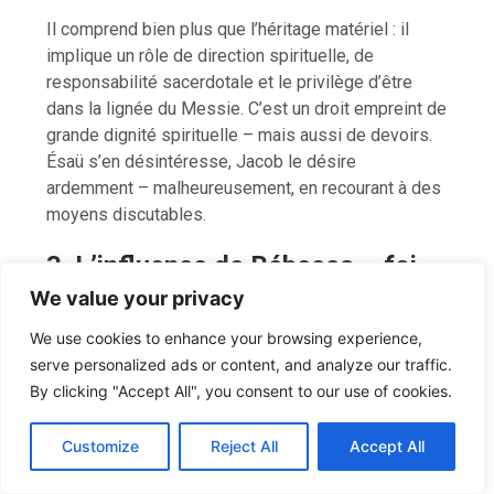
Il comprend bien plus que l’héritage matériel : il
implique un rôle de direction spirituelle, de
responsabilité sacerdotale et le privilège d’être
dans la lignée du Messie. C’est un droit empreint de
grande dignité spirituelle – mais aussi de devoirs.
Ésaü s’en désintéresse, Jacob le désire
ardemment – malheureusement, en recourant à des
moyens discutables.
3. L’influence de Rébecca – foi
ou manipulation ?
We value your privacy
We use cookies to enhance your browsing experience,
Rébecca, bien qu’ayant reçu la promesse divine,
serve personalized ads or content, and analyze our traffic.
n’attend pas le moment de Dieu. Elle intervient par
By clicking "Accept All", you consent to our use of cookies.
ruse humaine. Jacob obéit, mais avec des
C
F
P
W
T
R
M
T
T
V
scrupules. La tromperie apporte la bénédiction
o
a
i
h
u
e
e
e
w
i
Customize
Reject All
Accept All
p
c
n
a
m
d
s
l
i
b
r
recherchée – au prix fort : rupture familiale, fuite,
P
y
e
t
t
b
d
s
e
t
e
a
séparation de plusieurs décennies.
L
b
e
s
l
i
e
g
t
r