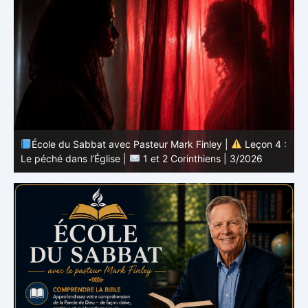
 :
École du Sabbat avec Pasteur Mark Finley |
Leçon 3 :
L’unité en Christ |
1 et 2 Corinthiens | 3/2026
L