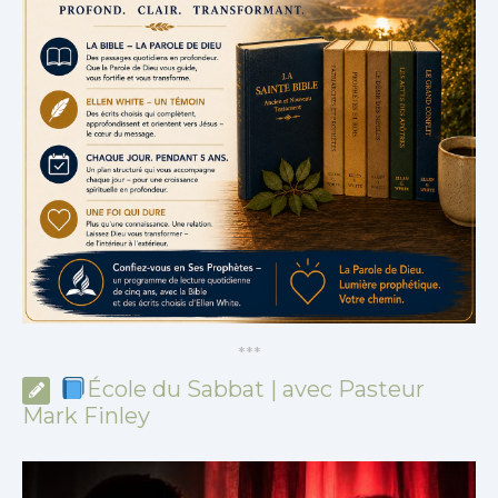
*
*
*
École du Sabbat | avec Pasteur
Mark Finley