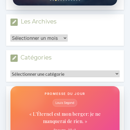
Les Archives
Les
Archives
Catégories
Catégories
PROMESSE DU JOUR
Louis Segond
« L'Éternel est mon berger: je ne
manquerai de rien. »