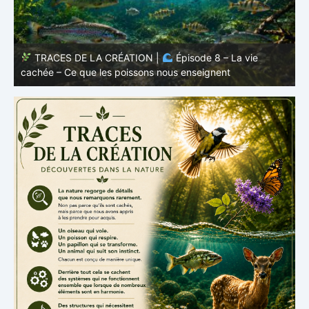
TRACES DE LA CRÉATION |
Épisode 7: La vie cachée
s
– Pourquoi les poissons restent des poissons
c