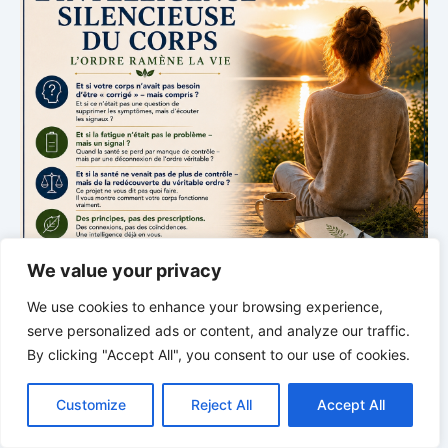
We value your privacy
We use cookies to enhance your browsing experience,
serve personalized ads or content, and analyze our traffic.
By clicking "Accept All", you consent to our use of cookies.
C
F
P
W
T
R
M
T
T
V
L’INTELLIGENCE SILENCIEUSE DU CORPS
o
a
i
h
u
e
e
e
w
i
Customize
Reject All
Accept All
p
c
n
a
m
d
s
l
i
b
r
P
L’ordre redonne la vie
y
e
t
t
b
d
s
e
t
e
a
L
b
e
s
l
i
e
g
t
r