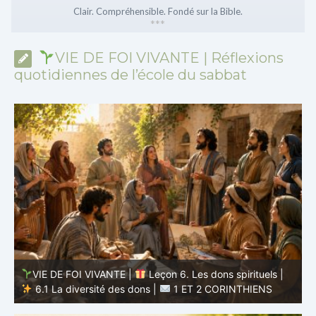
Clair. Compréhensible. Fondé sur la Bible.
*
*
*
VIE DE FOI VIVANTE | Réflexions
quotidiennes de l’école du sabbat
VIE DE FOI VIVANTE |
Leçon 5 : Tout pour la gloire de
Dieu |
5.6 Résumé |
1 ET 2 CORINTHIENS
D