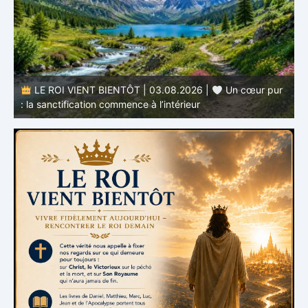
r
LE ROI VIENT BIENTÔT | 02.08.2026 |
Devenir
semblable au Christ : Une transformation de l’intérieur
q