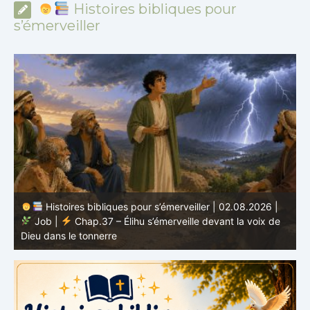
Histoires bibliques pour
s’émerveiller
Histoires bibliques pour s’émerveiller | 01.08.2026 |
Job |
Chap.36 – Élihu continue de parler de la
J
grandeur de Dieu
d