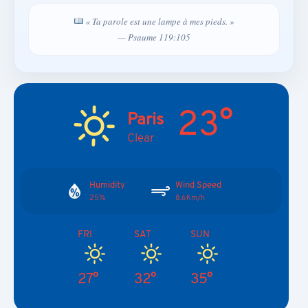
« Ta parole est une lampe à mes pieds. »
— Psaume 119:105
23°
Paris
Clear
Humidity
Wind Speed
25%
8.6Km/h
FRI
SAT
SUN
27°
32°
35°