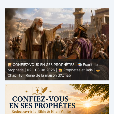
CONFIEZ-VOUS EN SES PROPHÈTES |
Étude
biblique | 02.08.2026 |
Job |
Chap.37 – Devant la
b
voix de Dieu
e