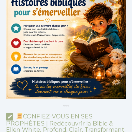
*
*
*
CONFIEZ-VOUS EN SES
PROPHÈTES | Redécouvrir la Bible &
Ellen White. Profond. Clair. Transformant.