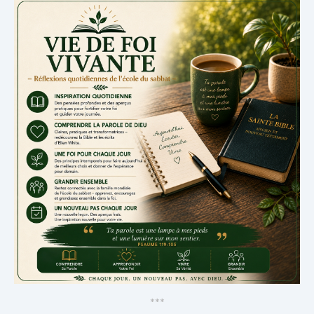
*
*
*