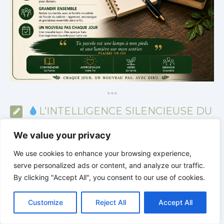
*
*
*
L’INTELLIGENCE SILENCIEUSE DU
CORPS | L’ordre ramène la vie
We value your privacy
We use cookies to enhance your browsing experience,
serve personalized ads or content, and analyze our traffic.
By clicking "Accept All", you consent to our use of cookies.
C
F
P
W
T
R
M
T
T
V
o
a
i
h
u
e
e
e
w
i
Customize
Reject All
Accept All
p
c
n
a
m
d
s
l
i
b
r
P
y
e
t
t
b
d
s
e
t
e
a
L
b
e
s
l
i
e
g
t
r