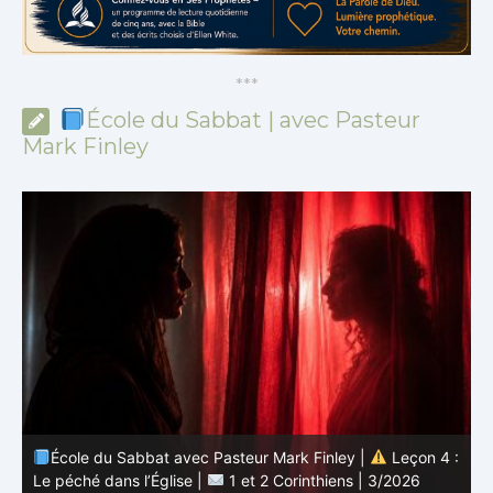
*
*
*
École du Sabbat | avec Pasteur
Mark Finley
 :
École du Sabbat avec Pasteur Mark Finley |
Leçon 3 :
L’unité en Christ |
1 et 2 Corinthiens | 3/2026
L