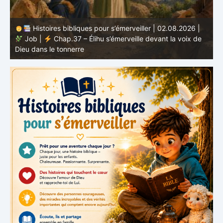
Histoires bibliques pour s’émerveiller | 01.08.2026 |
Job |
Chap.36 – Élihu continue de parler de la
J
grandeur de Dieu
d