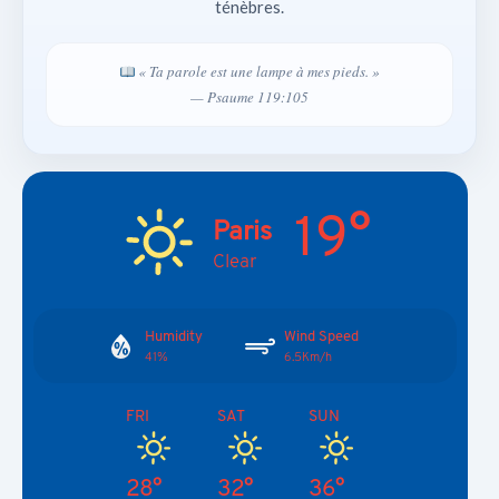
ténèbres.
« Ta parole est une lampe à mes pieds. »
— Psaume 119:105
19°
Paris
Clear
Humidity
Wind Speed
41%
6.5Km/h
FRI
SAT
SUN
28°
32°
36°