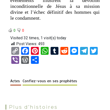
événements illustrent la dévotion
inconditionnelle de Jésus à sa mission
divine et l’échec définitif des hommes qui
le condamnent.
0
0
Visited 32 times, 1 visit(s) today
Post Views:
493
C
F
Pi
W
T
R
M
T
T
o
a
nt
h
u
e
es
el
wi
Vi
W
P
py
ce
er
at
m
d
se
e
tt
b
or
ar
Li
b
es
s
bl
di
n
gr
er
er
d
ta
n
o
t
A
r
t
g
a
Actes
Confiez-vous en ses prophètes
Pr
g
k
o
p
er
m
es
er
k
p
s
Plus d’histoires