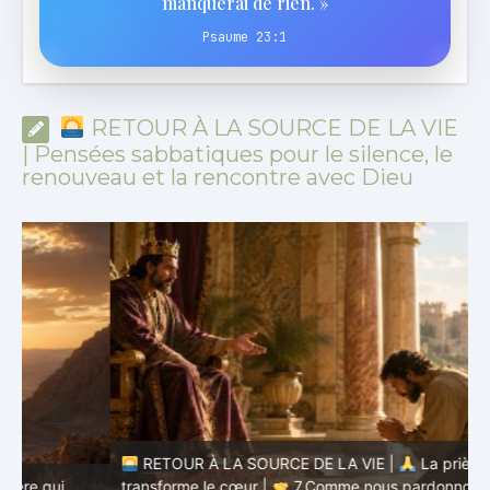
manquerai de rien. »
Psaume 23:1
RETOUR À LA SOURCE DE LA VIE
| Pensées sabbatiques pour le silence, le
renouveau et la rencontre avec Dieu
RETOUR À LA SOURCE DE LA VIE |
La prière qui
transforme le cœur |
7.Comme nous pardonnons aussi à