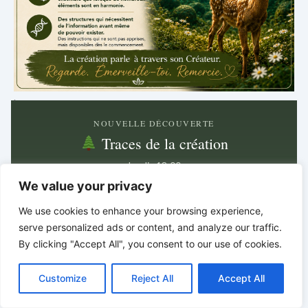
.
NOUVELLE DÉCOUVERTE
Traces de la création
Jeudi · 18:00
We value your privacy
Découvertes dans la nature
We use cookies to enhance your browsing experience,
Prochain article dans
serve personalized ads or content, and analyze our traffic.
6 jours · 4 h · 37 min
By clicking "Accept All", you consent to our use of cookies.
C
F
P
W
T
R
M
T
T
V
o
a
i
h
u
e
e
e
w
i
Customize
Dans les plus petits détails
Reject All
Accept All
p
c
n
a
m
d
s
l
i
b
r
P
y
e
t
t
b
d
s
e
t
e
se cachent souvent les plus grands indices.
a
L
b
e
s
l
i
e
g
t
r
*
*
*