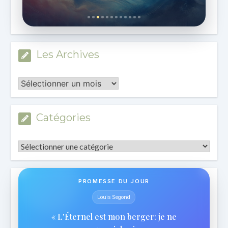
Les Archives
Les
Archives
Catégories
Catégories
PROMESSE DU JOUR
Louis Segond
« L'Éternel est mon berger: je ne