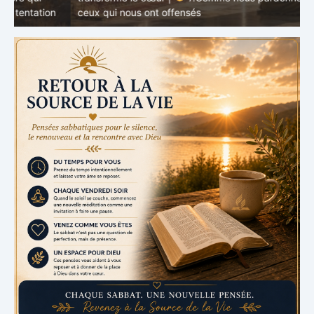
ceux qui nous ont offensés
t