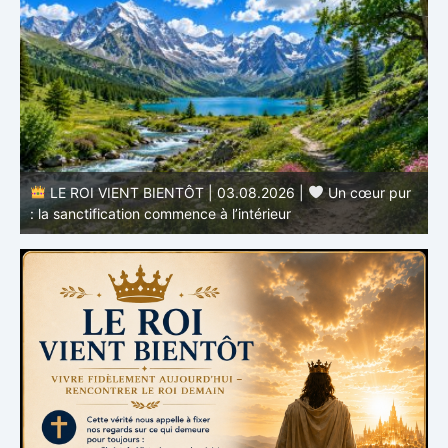
r
LE ROI VIENT BIENTÔT | 02.08.2026 |
Devenir
semblable au Christ : Une transformation de l’intérieur
q