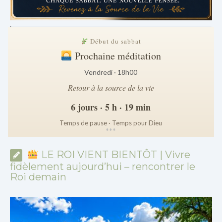
.
Début du sabbat
Prochaine méditation
Vendredi · 18h00
Retour à la source de la vie
6 jours · 5 h · 19 min
Temps de pause · Temps pour Dieu
*
*
*
LE ROI VIENT BIENTÔT | Vivre
fidèlement aujourd’hui – rencontrer le
Roi demain