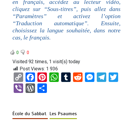
en français, accédez au lecteur vidéo,
cliquez sur “Sous-titres”, puis allez dans
“Paramètres” et activez l’option
“Traduction automatique”. Ensuite,
choisissez la langue souhaitée, dans notre
cas, le français.
0
0
Visited 92 times, 1 visit(s) today
Post Views:
1 936
C
F
Pi
W
T
R
M
T
T
o
a
nt
h
u
e
es
el
wi
Vi
W
P
py
ce
er
at
m
d
se
e
tt
b
or
ar
Li
b
es
s
bl
di
n
gr
er
er
d
ta
n
o
t
A
r
t
g
a
École du Sabbat
Les Psaumes
Pr
g
k
o
p
er
m
es
er