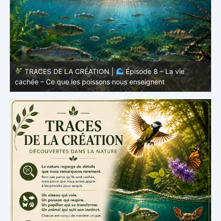
TRACES DE LA CRÉATION |
Épisode 7: La vie cachée
s
– Pourquoi les poissons restent des poissons
c