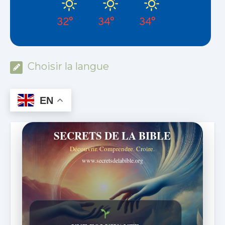
32°
34°
34°
Choisir la langue
EN
SECRETS DE LA BIBLE
Découvrir. Comprendre. Croire.
www.secretsdelabible.org