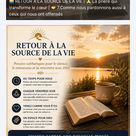
à
RETOUR À LA SOURCE DE LA VIE |
La prière qui
t
transforme le cœur |
6.Et pardonne-nous nos offenses
p