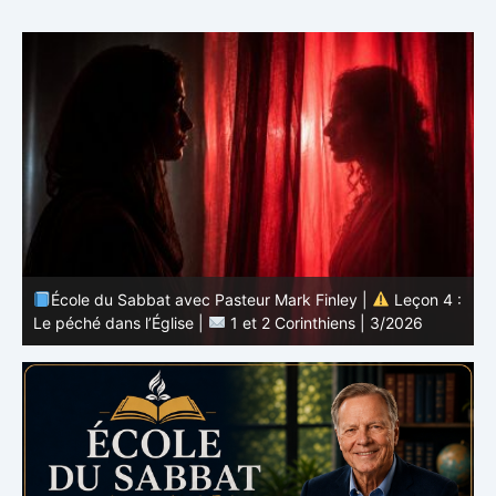
 :
École du Sabbat avec Pasteur Mark Finley |
Leçon 3 :
L’unité en Christ |
1 et 2 Corinthiens | 3/2026
L