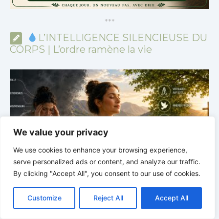
*
*
*
L’INTELLIGENCE SILENCIEUSE DU
CORPS | L’ordre ramène la vie
We value your privacy
We use cookies to enhance your browsing experience,
serve personalized ads or content, and analyze our traffic.
By clicking "Accept All", you consent to our use of cookies.
C
F
P
W
T
R
M
T
T
V
L’INTELLIGENCE SILENCIEUSE DU CORPS |
4.7
P
o
a
i
h
u
e
e
e
w
i
Customize
Reject All
Accept All
Pourquoi l’alimentation n’est qu’une partie du système
v
p
c
n
a
m
d
s
l
i
b
r
P
y
e
t
t
b
d
s
e
t
e
a
L
b
e
s
l
i
e
g
t
r