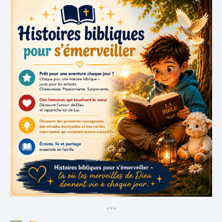
*
*
*