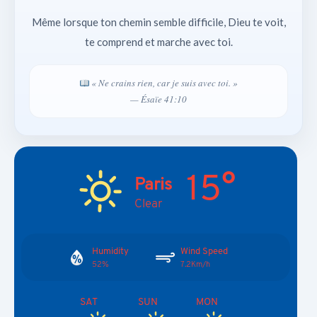
Même lorsque ton chemin semble difficile, Dieu te voit,
te comprend et marche avec toi.
« Ne crains rien, car je suis avec toi. »
— Ésaïe 41:10
15°
Paris
Clear
Humidity
Wind Speed
52%
7.2Km/h
SAT
SUN
MON