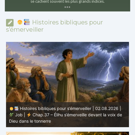
se cachent souvent les plus grands indices.
*
*
*
Histoires bibliques pour
s’émerveiller
Histoires bibliques pour s’émerveiller | 01.08.2026 |
Job |
Chap.36 – Élihu continue de parler de la
J
grandeur de Dieu
d