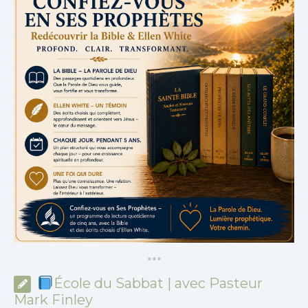
*
*
*
École du Sabbat | avec Pasteur
Mark Finley