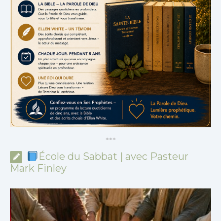
*
*
*
École du Sabbat | avec Pasteur
Mark Finley