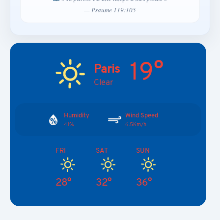
— Psaume 119:105
19°
Paris
Clear
Humidity
Wind Speed
41%
6.5Km/h
FRI
SAT
SUN
28°
32°
36°