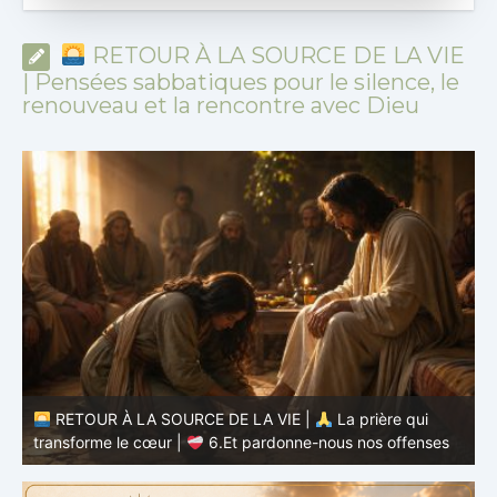
RETOUR À LA SOURCE DE LA VIE
| Pensées sabbatiques pour le silence, le
renouveau et la rencontre avec Dieu
à
RETOUR À LA SOURCE DE LA VIE |
La prière qui
t
transforme le cœur |
6.Et pardonne-nous nos offenses
p