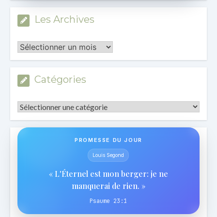
Les Archives
Les
Archives
Catégories
Catégories
PROMESSE DU JOUR
Louis Segond
« L'Éternel est mon berger: je ne
manquerai de rien. »
Psaume 23:1