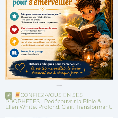
*
*
*
CONFIEZ-VOUS EN SES
PROPHÈTES | Redécouvrir la Bible &
Ellen White. Profond. Clair. Transformant.