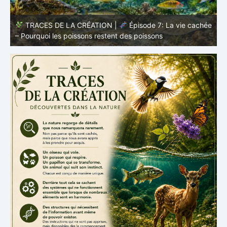
TRACES DE LA CRÉATION |
Épisode 7: La vie cachée
s
– Pourquoi les poissons restent des poissons
c