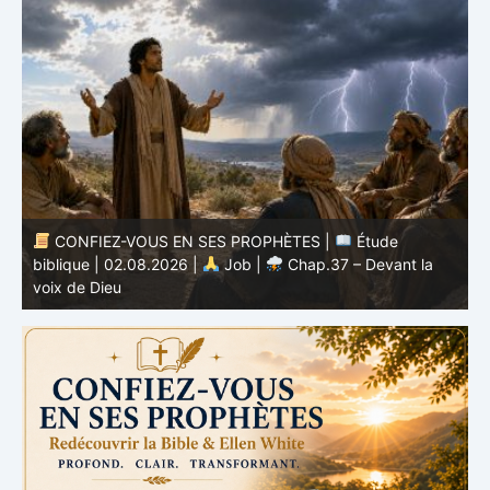
CONFIEZ-VOUS EN SES PROPHÈTES |
Étude
biblique | 02.08.2026 |
Job |
Chap.37 – Devant la
b
voix de Dieu
e