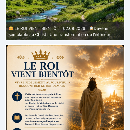
r
LE ROI VIENT BIENTÔT | 02.08.2026 |
Devenir
semblable au Christ : Une transformation de l’intérieur
q