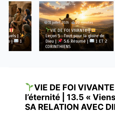
31 juillet 2026
20 minutes
30 juil
VIE DE FOI VIVANTE |
VIE 
Leçon 5 : Tout pour la gloire de
Leçon 5
Dieu |
5.6 Résumé |
1 ET 2
Dieu |
CORINTHIENS
1 ET
VIE DE FOI VIVANTE
l’éternité | 13.5 « Viens
SA RELATION AVEC D