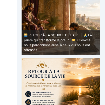
RETOUR À LA SOURCE DE LA VIE |
La
E |
La
prière qui transforme le cœur |
7.Comme
.Ne nous
nous pardonnons aussi à ceux qui nous ont
p
offensés
p