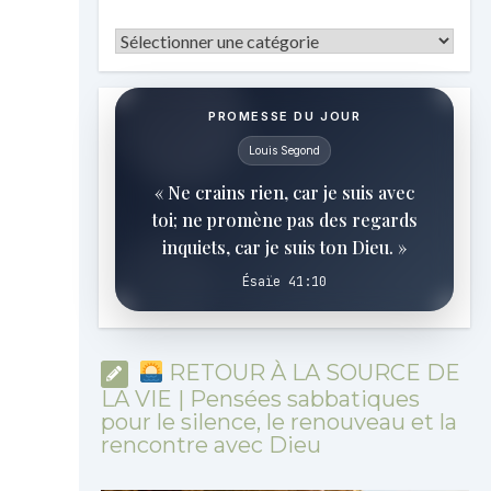
Catégories
PROMESSE DU JOUR
Louis Segond
« Ne crains rien, car je suis avec
toi; ne promène pas des regards
inquiets, car je suis ton Dieu. »
Ésaïe 41:10
RETOUR À LA SOURCE DE
LA VIE | Pensées sabbatiques
pour le silence, le renouveau et la
rencontre avec Dieu