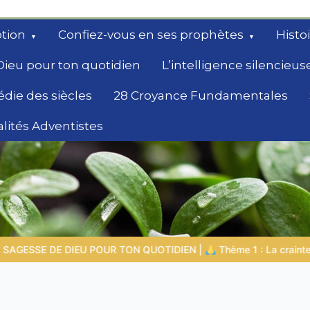
tion
Confiez-vous en ses prophètes
Histo
Dieu pour ton quotidien
L’intelligence silencieus
édie des siècles
28 Croyance Fundamentales
lités Adventistes
rchent un
N |
Thème 1 : La crainte du Seigneur |
1.7 La récompense de l’