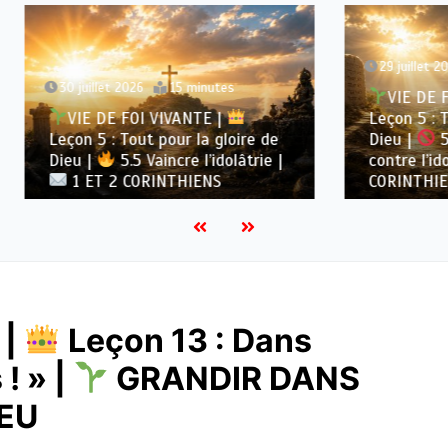
29 juillet 2026
15 minute
let 2026
15 minutes
VIE DE FOI VIVANTE |
DE FOI VIVANTE |
Leçon 5 : Tout pour la gl
 : Tout pour la gloire de
Dieu |
5.4 Avertisse
5.5 Vaincre l’idolâtrie |
contre l’idolâtrie |
1 E
 2 CORINTHIENS
CORINTHIENS
 |
Leçon 13 : Dans
 ! » |
GRANDIR DANS
IEU