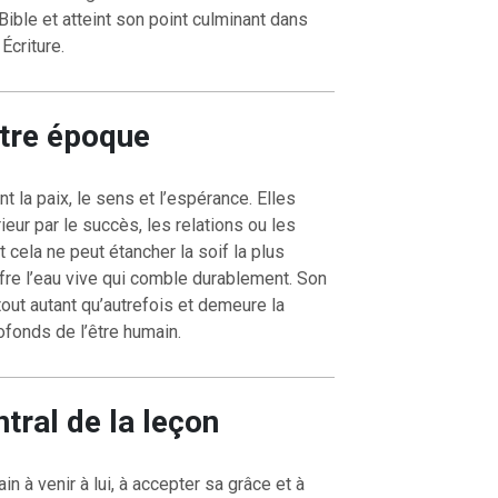
 Bible et atteint son point culminant dans
Écriture.
otre époque
OURCE DE LA VIE |
La
RETOUR À LA SOURCE DE LA VI
la paix, le sens et l’espérance. Elles
rme le cœur |
9. Délivre-
prière qui transforme le cœur |
8
ieur par le succès, les relations ou les
induis pas en tentation
 cela ne peut étancher la soif la plus
fre l’eau vive qui comble durablement. Son
 tout autant qu’autrefois et demeure la
fonds de l’être humain.
tral de la leçon
n à venir à lui, à accepter sa grâce et à