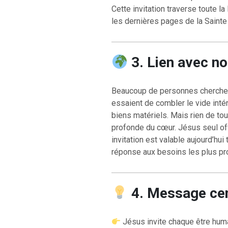
Cette invitation traverse toute la
les dernières pages de la Sainte 
3. Lien avec n
RETOUR À LA S
Beaucoup de personnes cherchent 
RETOUR À LA SOURCE DE LA VIE |
prière qui transfo
essaient de combler le vide intér
troduction
nous du mal
biens matériels. Mais rien de tout
profonde du cœur. Jésus seul of
invitation est valable aujourd’hui
réponse aux besoins les plus pro
4. Message cen
Jésus invite chaque être humai