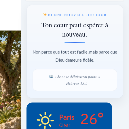
BONNE NOUVELLE DU JOUR
Ton cœur peut espérer à
nouveau.
Non parce que tout est facile, mais parce que
Dieu demeure fidèle.
« Je ne te délaisserai point. »
— Hébreux 13:5
26°
Paris
Clear