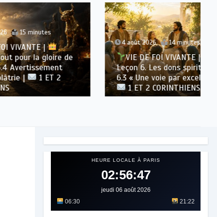
s
4 août 2026
14 minutes
oire de
VIE DE FOI VIVANTE |
ment
Leçon 6. Les dons spirituels |
T 2
6.3 « Une voie par excellence » |
1 ET 2 CORINTHIENS
HEURE LOCALE À PARIS
02:56:48
jeudi 06 août 2026
06:30
21:22