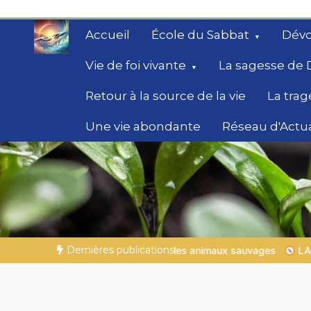
Aller
au
Accueil
École du Sabbat
Dévo
contenu
Vie de foi vivante
La sagesse de 
Retour à la source de la vie
La trag
Une vie abondante
Réseau d'Actua
Secrets de la Bible
Des éclairages bibliques pour ceux qui che
chemin
Dernières publications
s animaux sauvages
LA SAGESSE DE DIEU POUR TON QUOTIDIE