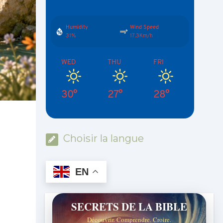
Humidity
Wind Speed
31%
17.3Km/h
WED
THU
FRI
30°
27°
28°
Choisir la langue
EN
SECRETS DE LA BIBLE
Découvrir. Comprendre. Croire.